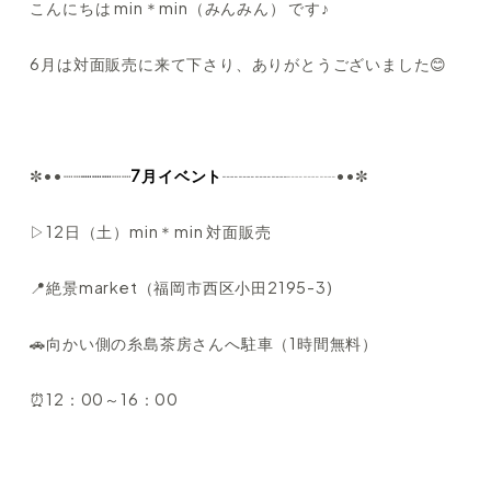
こんにちは min＊min（みんみん） です♪
6月は対面販売に来て下さり、ありがとうございました😊
✼••┈┈
┈┈┈
┈┈
7月イベント
┈┈┈┈
┈┈┈••✼
▷12日（土）min＊min 対面販売
📍絶景market（福岡市西区小田2195-3)
🚗向かい側の糸島茶房さんへ駐車（1時間無料）
⏰12：00～16：00