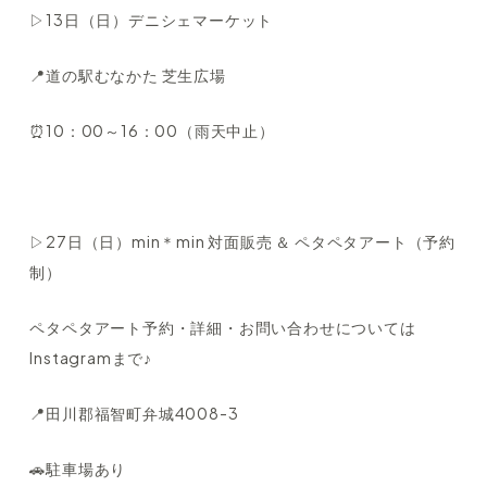
▷13日（日）デニシェマーケット
📍道の駅むなかた 芝生広場
⏰10：00～16：00（雨天中止）
▷27日（日）min＊min 対面販売 ＆ ペタペタアート（予約
制）
ペタペタアート予約・詳細・お問い合わせについては
Instagramまで♪
📍田川郡福智町弁城4008-3
🚗駐車場あり